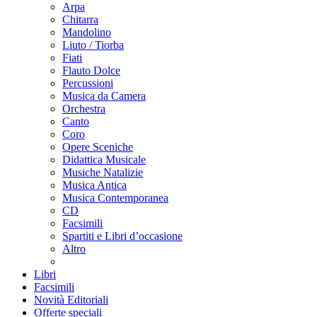
Arpa
Chitarra
Mandolino
Liuto / Tiorba
Fiati
Flauto Dolce
Percussioni
Musica da Camera
Orchestra
Canto
Coro
Opere Sceniche
Didattica Musicale
Musiche Natalizie
Musica Antica
Musica Contemporanea
CD
Facsimili
Spartiti e Libri d’occasione
Altro
Libri
Facsimili
Novità Editoriali
Offerte speciali