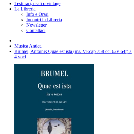
Testi rari, usati o vintage
La Libreria
Info e Orari
Incontri in Libreria
Newsletter
Contattaci
Musica Antica
Brumel, Antoine: Quae est ista (ms. VEcap 758 cc. 62v-64r) a
4 voci