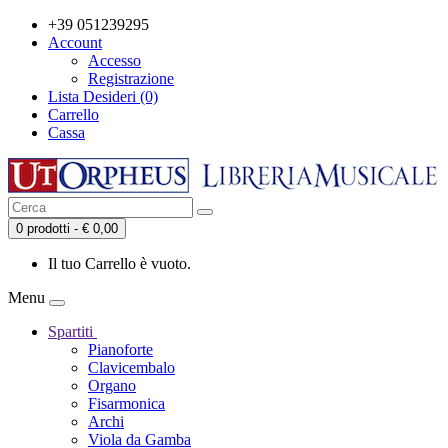
+39 051239295
Account
Accesso
Registrazione
Lista Desideri (0)
Carrello
Cassa
0 prodotti - € 0,00
Il tuo Carrello è vuoto.
Menu
Spartiti
Pianoforte
Clavicembalo
Organo
Fisarmonica
Archi
Viola da Gamba