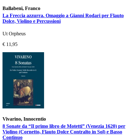
Ballabeni, Franco
La Freccia azzurra. Omaggio a Gianni Rodari per Flauto
Dolce, Violino e Percussioni
Ut Orpheus
€ 11,95
Vivarino, Innocentio
8 Sonate da “Il primo libro de Motetti” (Venezia 1620) per
Violino (Cornetto, Flauto Dolce Contralto in Sol) e Basso
Continuo