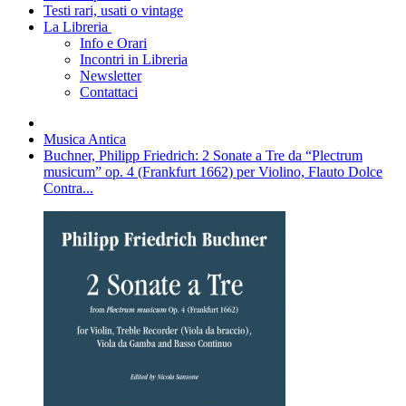
Testi rari, usati o vintage
La Libreria
Info e Orari
Incontri in Libreria
Newsletter
Contattaci
Musica Antica
Buchner, Philipp Friedrich: 2 Sonate a Tre da “Plectrum
musicum” op. 4 (Frankfurt 1662) per Violino, Flauto Dolce
Contra...