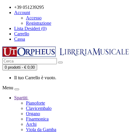
+39 051239295
Account
Accesso
Registrazione
Lista Desideri (0)
Carrello
Cassa
0 prodotti - € 0,00
Il tuo Carrello è vuoto.
Menu
Spartiti
Pianoforte
Clavicembalo
Organo
Fisarmonica
Archi
Viola da Gamba