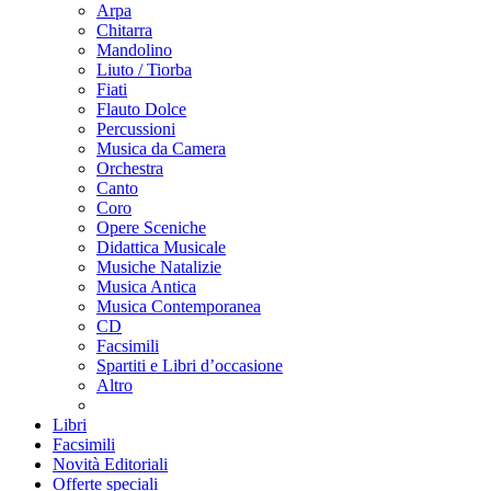
Arpa
Chitarra
Mandolino
Liuto / Tiorba
Fiati
Flauto Dolce
Percussioni
Musica da Camera
Orchestra
Canto
Coro
Opere Sceniche
Didattica Musicale
Musiche Natalizie
Musica Antica
Musica Contemporanea
CD
Facsimili
Spartiti e Libri d’occasione
Altro
Libri
Facsimili
Novità Editoriali
Offerte speciali