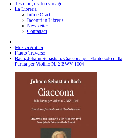
Testi rari, usati o vintage
La Libreria
Info e Orari
Incontri in Libreria
Newsletter
Contattaci
Musica Antica
Flauto Traverso
Bach, Johann Sebastian: Ciaccona per Flauto solo dalla
Partita per Violino N. 2 BWV 1004