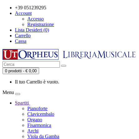
+39 051239295
Account
Accesso
Registrazione
Lista Desideri (0)
Carrello
Cassa
0 prodotti - € 0,00
Il tuo Carrello è vuoto.
Menu
Spartiti
Pianoforte
Clavicembalo
Organo
Fisarmonica
Archi
Viola da Gamba