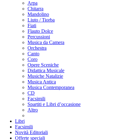
Arpa
Chitarra
Mandolino
Liuto / Tiorba
Fiati
Flauto Dolce
Percussioni
Musica da Camera
Orchestra
Canto
Coro
Opere Sceniche
Didattica Musicale
Musiche Natalizie
Musica Antica
Musica Contemporanea
CD
Facsimili
Spartiti e Libri d’occasione
Altro
Libri
Facsimili
Novità Editoriali
Offerte speciali