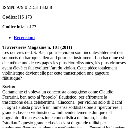
ISMN
: 979-0-2153-1832-8
Codice
: HS 173
Codice int.
: hs173
Recensioni
Traversières Magazine n. 101 (2011)
Les oeuvres de J.S. Bach pour le violon sont incontestablement des
sommets du baroque allemand pour cet instrument. La chaconne est
elle même une de ces pages les plus étourdissantes, les plus virtuoses
ayant élevé et fait évoluer l’art du violon. Cette pièce totalement
violinistique devient elle par cette transcription une gageure
flûtistique?
Syrinx
Certamente ci voleva un concertista coraggioso come Claudio
Ferrarini, ben noto al "popolo" flautistico, per affrontare la
trascrizione della celeberrima "Ciaccona" per violino solo di Bach!
... ogni flautista proverà un'immensa soddisfazione a ripercorrere il
grande classico violinistico ... Indipendentemente dunque dal
traguardo di una esecuzione concertistica del brano, il solo
"studiare" questo grande classico sarà di grande utilità per
qualunque flautista, studente o professionista. ... Ferrarini ha lanciato