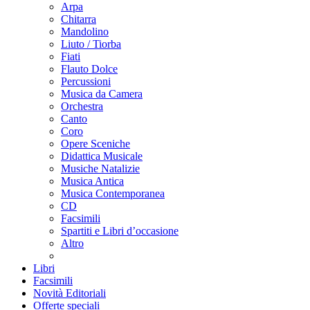
Arpa
Chitarra
Mandolino
Liuto / Tiorba
Fiati
Flauto Dolce
Percussioni
Musica da Camera
Orchestra
Canto
Coro
Opere Sceniche
Didattica Musicale
Musiche Natalizie
Musica Antica
Musica Contemporanea
CD
Facsimili
Spartiti e Libri d’occasione
Altro
Libri
Facsimili
Novità Editoriali
Offerte speciali