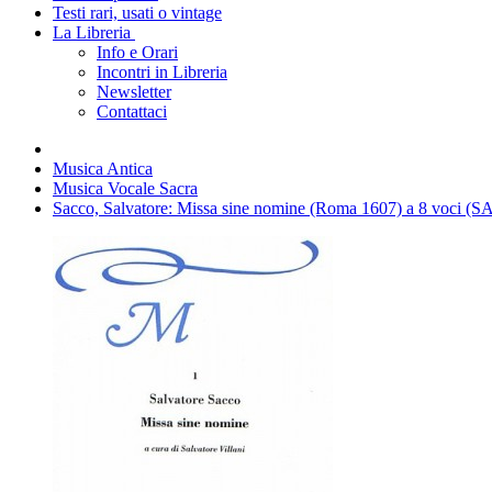
Testi rari, usati o vintage
La Libreria
Info e Orari
Incontri in Libreria
Newsletter
Contattaci
Musica Antica
Musica Vocale Sacra
Sacco, Salvatore: Missa sine nomine (Roma 1607) a 8 voci (S