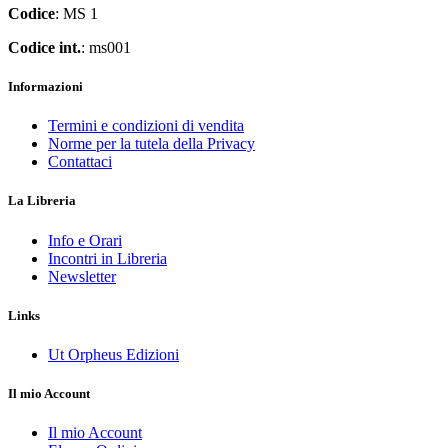
Codice
: MS 1
Codice int.
: ms001
Informazioni
Termini e condizioni di vendita
Norme per la tutela della Privacy
Contattaci
La Libreria
Info e Orari
Incontri in Libreria
Newsletter
Links
Ut Orpheus Edizioni
Il mio Account
Il mio Account