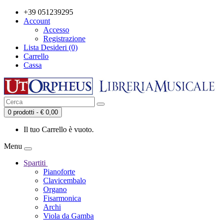
+39 051239295
Account
Accesso
Registrazione
Lista Desideri (0)
Carrello
Cassa
0 prodotti - € 0,00
Il tuo Carrello è vuoto.
Menu
Spartiti
Pianoforte
Clavicembalo
Organo
Fisarmonica
Archi
Viola da Gamba