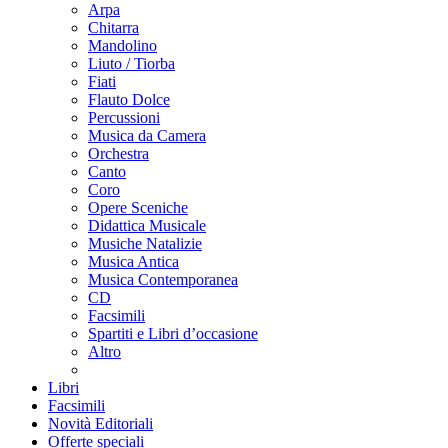
Arpa
Chitarra
Mandolino
Liuto / Tiorba
Fiati
Flauto Dolce
Percussioni
Musica da Camera
Orchestra
Canto
Coro
Opere Sceniche
Didattica Musicale
Musiche Natalizie
Musica Antica
Musica Contemporanea
CD
Facsimili
Spartiti e Libri d’occasione
Altro
Libri
Facsimili
Novità Editoriali
Offerte speciali