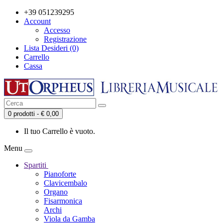
+39 051239295
Account
Accesso
Registrazione
Lista Desideri (0)
Carrello
Cassa
0 prodotti - € 0,00
Il tuo Carrello è vuoto.
Menu
Spartiti
Pianoforte
Clavicembalo
Organo
Fisarmonica
Archi
Viola da Gamba