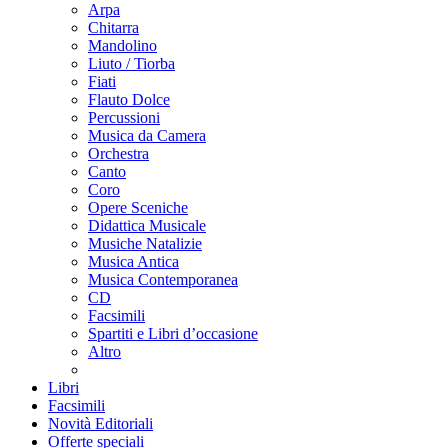
Arpa
Chitarra
Mandolino
Liuto / Tiorba
Fiati
Flauto Dolce
Percussioni
Musica da Camera
Orchestra
Canto
Coro
Opere Sceniche
Didattica Musicale
Musiche Natalizie
Musica Antica
Musica Contemporanea
CD
Facsimili
Spartiti e Libri d’occasione
Altro
Libri
Facsimili
Novità Editoriali
Offerte speciali