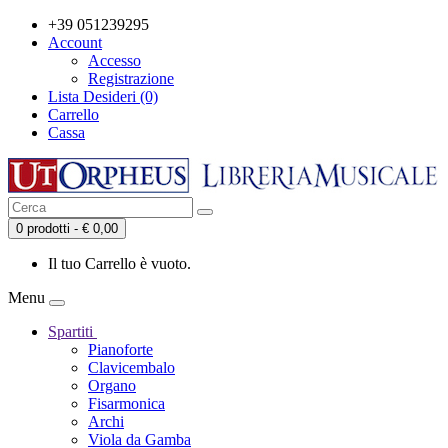
+39 051239295
Account
Accesso
Registrazione
Lista Desideri (0)
Carrello
Cassa
0 prodotti - € 0,00
Il tuo Carrello è vuoto.
Menu
Spartiti
Pianoforte
Clavicembalo
Organo
Fisarmonica
Archi
Viola da Gamba