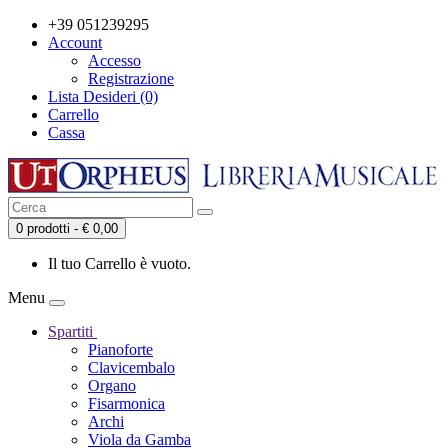
+39 051239295
Account
Accesso
Registrazione
Lista Desideri (0)
Carrello
Cassa
0 prodotti - € 0,00
Il tuo Carrello è vuoto.
Menu
Spartiti
Pianoforte
Clavicembalo
Organo
Fisarmonica
Archi
Viola da Gamba