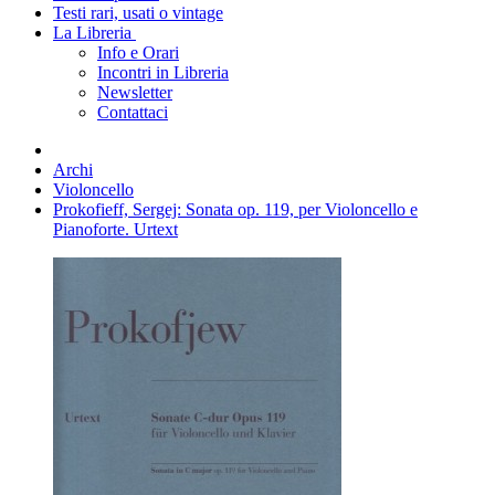
Testi rari, usati o vintage
La Libreria
Info e Orari
Incontri in Libreria
Newsletter
Contattaci
Archi
Violoncello
Prokofieff, Sergej: Sonata op. 119, per Violoncello e
Pianoforte. Urtext