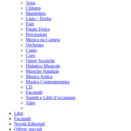
Arpa
Chitarra
Mandolino
Liuto / Tiorba
Fiati
Flauto Dolce
Percussioni
Musica da Camera
Orchestra
Canto
Coro
Opere Sceniche
Didattica Musicale
Musiche Natalizie
Musica Antica
Musica Contemporanea
CD
Facsimili
Spartiti e Libri d’occasione
Altro
Libri
Facsimili
Novità Editoriali
Offerte speciali