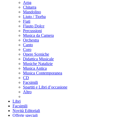
Arpa
Chitarra
Mandolino
Liuto / Tiorba
Fiati
Flauto Dolce
Percussioni
Musica da Camera
Orchestra
Canto
Coro
Opere Sceniche
Didattica Musicale
Musiche Natalizie
Musica Antica
Musica Contemporanea
CD
Facsimili
Spartiti e Libri d’occasione
Altro
Libri
Facsimili
Novità Editoriali
Offerte speciali