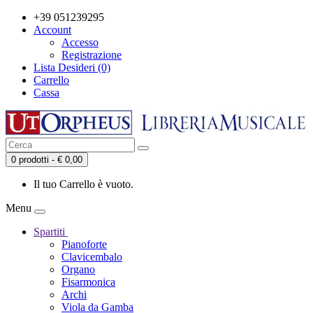
+39 051239295
Account
Accesso
Registrazione
Lista Desideri (0)
Carrello
Cassa
0 prodotti - € 0,00
Il tuo Carrello è vuoto.
Menu
Spartiti
Pianoforte
Clavicembalo
Organo
Fisarmonica
Archi
Viola da Gamba