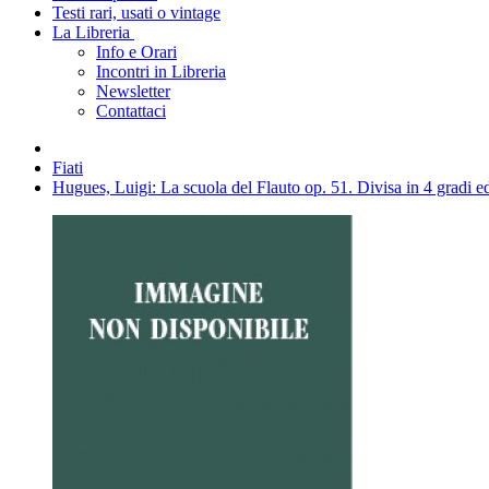
Testi rari, usati o vintage
La Libreria
Info e Orari
Incontri in Libreria
Newsletter
Contattaci
Fiati
Hugues, Luigi: La scuola del Flauto op. 51. Divisa in 4 gradi ed 