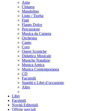
Arpa
Chitarra
Mandolino
Liuto / Tiorba
Fiati
Flauto Dolce
Percussioni
Musica da Camera
Orchestra
Canto
Coro
Opere Sceniche
Didattica Musicale
Musiche Natalizie
Musica Antica
Musica Contemporanea
CD
Facsimili
Spartiti e Libri d’occasione
Altro
Libri
Facsimili
Novità Editoriali
Offerte speciali