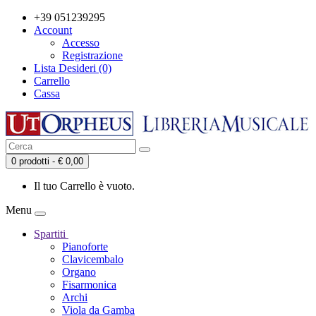
+39 051239295
Account
Accesso
Registrazione
Lista Desideri (0)
Carrello
Cassa
0 prodotti - € 0,00
Il tuo Carrello è vuoto.
Menu
Spartiti
Pianoforte
Clavicembalo
Organo
Fisarmonica
Archi
Viola da Gamba