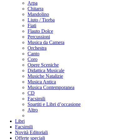
Arpa
Chitarra
Mandolino
Liuto / Tiorba
Fiati
Flauto Dolce
Percussioni
Musica da Camera
Orchestra
Canto
Coro
Opere Sceniche
Didattica Musicale
Musiche Natalizie
Musica Antica
Musica Contemporanea
CD
Facsimili
Spartiti e Libri d’occasione
Altro
Libri
Facsimili
Novità Editoriali
Offerte speciali