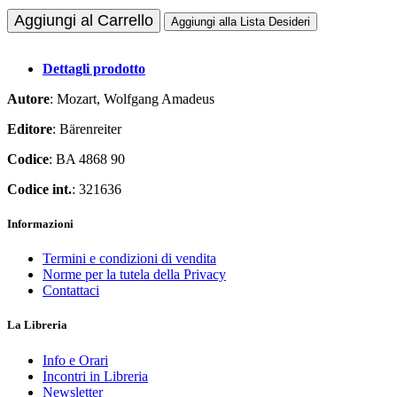
Aggiungi al Carrello
Aggiungi alla Lista Desideri
Dettagli prodotto
Autore
: Mozart, Wolfgang Amadeus
Editore
: Bärenreiter
Codice
: BA 4868 90
Codice int.
: 321636
Informazioni
Termini e condizioni di vendita
Norme per la tutela della Privacy
Contattaci
La Libreria
Info e Orari
Incontri in Libreria
Newsletter