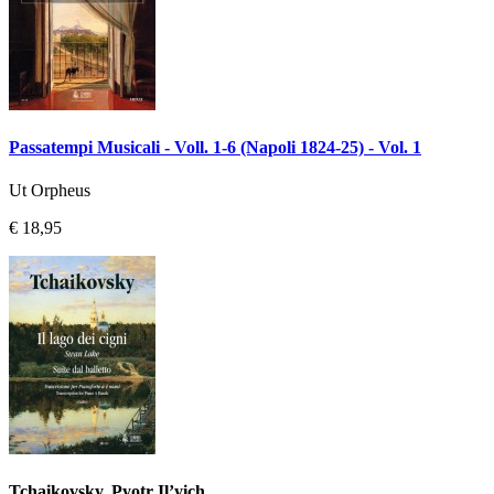
Passatempi Musicali - Voll. 1-6 (Napoli 1824-25) - Vol. 1
Ut Orpheus
€ 18,95
Tchaikovsky, Pyotr Il’yich