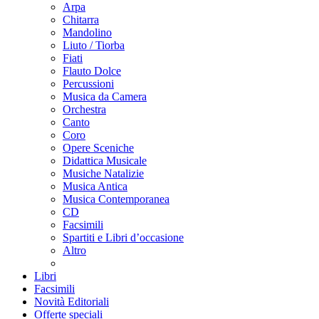
Arpa
Chitarra
Mandolino
Liuto / Tiorba
Fiati
Flauto Dolce
Percussioni
Musica da Camera
Orchestra
Canto
Coro
Opere Sceniche
Didattica Musicale
Musiche Natalizie
Musica Antica
Musica Contemporanea
CD
Facsimili
Spartiti e Libri d’occasione
Altro
Libri
Facsimili
Novità Editoriali
Offerte speciali