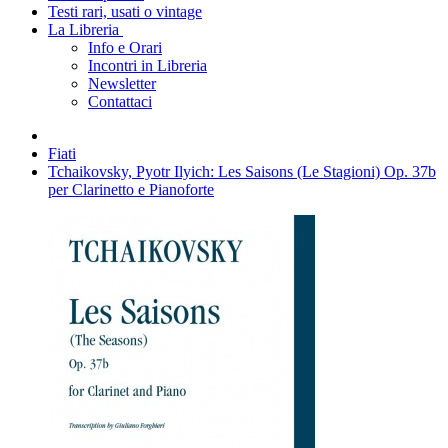
Testi rari, usati o vintage
La Libreria
Info e Orari
Incontri in Libreria
Newsletter
Contattaci
Fiati
Tchaikovsky, Pyotr Ilyich: Les Saisons (Le Stagioni) Op. 37b
per Clarinetto e Pianoforte