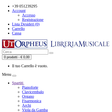
+39 051239295
Account
Accesso
Registrazione
Lista Desideri (0)
Carrello
Cassa
0 prodotti - € 0,00
Il tuo Carrello è vuoto.
Menu
Spartiti
Pianoforte
Clavicembalo
Organo
Fisarmonica
Archi
Viola da Gamba