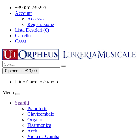
+39 051239295
Account
Accesso
Registrazione
Lista Desideri (0)
Carrello
Cassa
0 prodotti - € 0,00
Il tuo Carrello è vuoto.
Menu
Spartiti
Pianoforte
Clavicembalo
Organo
Fisarmonica
Archi
Viola da Gamba