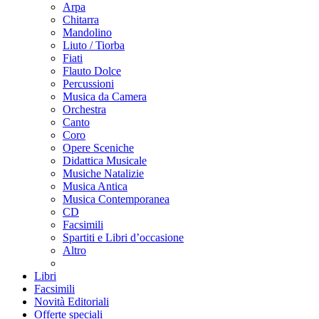
Arpa
Chitarra
Mandolino
Liuto / Tiorba
Fiati
Flauto Dolce
Percussioni
Musica da Camera
Orchestra
Canto
Coro
Opere Sceniche
Didattica Musicale
Musiche Natalizie
Musica Antica
Musica Contemporanea
CD
Facsimili
Spartiti e Libri d’occasione
Altro
Libri
Facsimili
Novità Editoriali
Offerte speciali