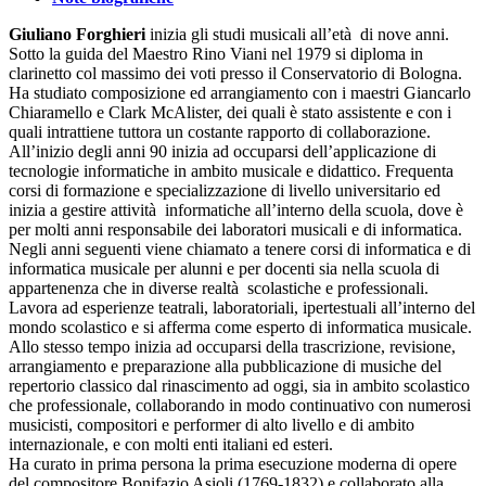
Giuliano Forghieri
inizia gli studi musicali all’età di nove anni.
Sotto la guida del Maestro Rino Viani nel 1979 si diploma in
clarinetto col massimo dei voti presso il Conservatorio di Bologna.
Ha studiato composizione ed arrangiamento con i maestri Giancarlo
Chiaramello e Clark McAlister, dei quali è stato assistente e con i
quali intrattiene tuttora un costante rapporto di collaborazione.
All’inizio degli anni 90 inizia ad occuparsi dell’applicazione di
tecnologie informatiche in ambito musicale e didattico. Frequenta
corsi di formazione e specializzazione di livello universitario ed
inizia a gestire attività informatiche all’interno della scuola, dove è
per molti anni responsabile dei laboratori musicali e di informatica.
Negli anni seguenti viene chiamato a tenere corsi di informatica e di
informatica musicale per alunni e per docenti sia nella scuola di
appartenenza che in diverse realtà scolastiche e professionali.
Lavora ad esperienze teatrali, laboratoriali, ipertestuali all’interno del
mondo scolastico e si afferma come esperto di informatica musicale.
Allo stesso tempo inizia ad occuparsi della trascrizione, revisione,
arrangiamento e preparazione alla pubblicazione di musiche del
repertorio classico dal rinascimento ad oggi, sia in ambito scolastico
che professionale, collaborando in modo continuativo con numerosi
musicisti, compositori e performer di alto livello e di ambito
internazionale, e con molti enti italiani ed esteri.
Ha curato in prima persona la prima esecuzione moderna di opere
del compositore Bonifazio Asioli (1769-1832) e collaborato alla