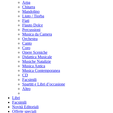
Arpa
Chitarra
Mandolino
Liuto / Tiorba
Fiati
Flauto Dolce
Percussioni
Musica da Camera
Orchestra
Canto
Coro
Opere Sceniche
Didattica Musicale
Musiche Natalizie
Musica Antica
Musica Contemporanea
CD
Facsimili
Spartiti e Libri d’occasione
Altro
Libri
Facsimili
Novità Editoriali
Offerte speciali