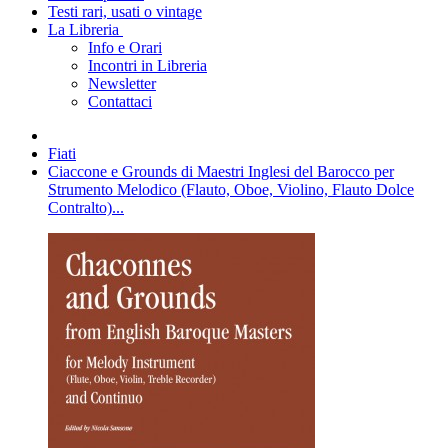
Testi rari, usati o vintage
La Libreria
Info e Orari
Incontri in Libreria
Newsletter
Contattaci
Fiati
Ciaccone e Grounds di Maestri Inglesi del Barocco per
Strumento Melodico (Flauto, Oboe, Violino, Flauto Dolce
Contralto)...