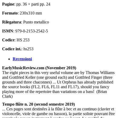
Pagine
: pp. 36 + parti pp. 24
Formato
: 230x310 mm
Rilegatura
: Punto metallico
ISMN
: 979-0-2153-2542-5
Codice
: HS 253
Codice int.
: hs253
Recensioni
EarlyMusicReview.com (November 2019)
The eight pieces in this very useful volume are by Thomas Williams
and Gottfried Keller (one ground each) and Gottfried Finger (three
grounds and three chaconnes) ... Ut Orpheus has already published
the source books (FL2, FL6, FL11 and FL17), should you fancy
playing more of the repertoire than variations on a bass! (Brian
Clark)
Tempo flûte n. 20 (second semestre 2019)
... Ces pages sont destinées à la flûte à bec et au continuo (clavier et
violoncelle, viole de gambe ou basson), la partie soliste pouvant être