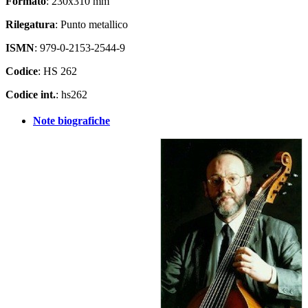
Formato
: 230x310 mm
Rilegatura
: Punto metallico
ISMN
: 979-0-2153-2544-9
Codice
: HS 262
Codice int.
: hs262
Note biografiche