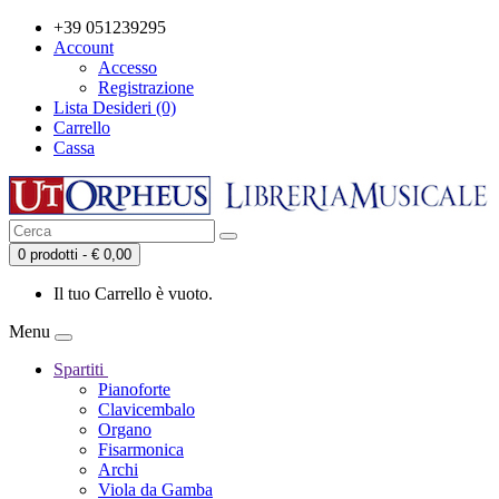
+39 051239295
Account
Accesso
Registrazione
Lista Desideri (0)
Carrello
Cassa
0 prodotti - € 0,00
Il tuo Carrello è vuoto.
Menu
Spartiti
Pianoforte
Clavicembalo
Organo
Fisarmonica
Archi
Viola da Gamba