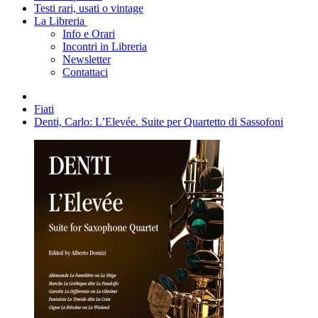
Testi rari, usati o vintage
La Libreria
Info e Orari
Incontri in Libreria
Newsletter
Contattaci
Fiati
Denti, Carlo: L’Elevée. Suite per Quartetto di Sassofoni