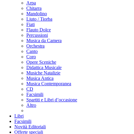
Arpa
Chitarra
Mandolino
Liuto / Tiorba
Fiati
Flauto Dolce
Percussioni
Musica da Camera
Orchestra
Canto
Coro
Opere Sceniche
Didattica Musicale
Musiche Natalizie
Musica Antica
Musica Contemporanea
CD
Facsimili
Spartiti e Libri d’occasione
Altro
Libri
Facsimili
Novità Editoriali
Offerte speciali