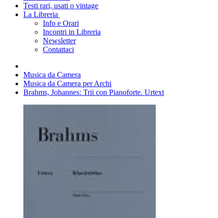
Testi rari, usati o vintage
La Libreria
Info e Orari
Incontri in Libreria
Newsletter
Contattaci
Musica da Camera
Musica da Camera per Archi
Brahms, Johannes: Trii con Pianoforte. Urtext