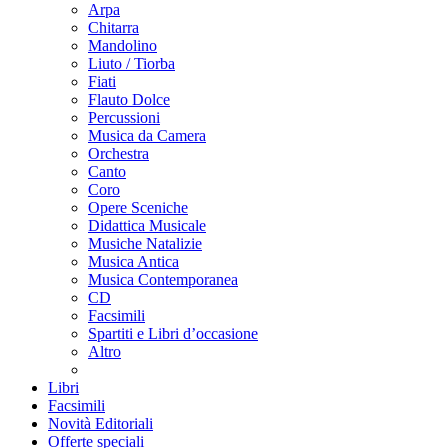
Arpa
Chitarra
Mandolino
Liuto / Tiorba
Fiati
Flauto Dolce
Percussioni
Musica da Camera
Orchestra
Canto
Coro
Opere Sceniche
Didattica Musicale
Musiche Natalizie
Musica Antica
Musica Contemporanea
CD
Facsimili
Spartiti e Libri d’occasione
Altro
Libri
Facsimili
Novità Editoriali
Offerte speciali