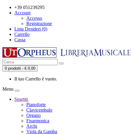
+39 051239295
Account
Accesso
Registrazione
Lista Desideri (0)
Carrello
Cassa
0 prodotti - € 0,00
Il tuo Carrello è vuoto.
Menu
Spartiti
Pianoforte
Clavicembalo
Organo
Fisarmonica
Archi
Viola da Gamba