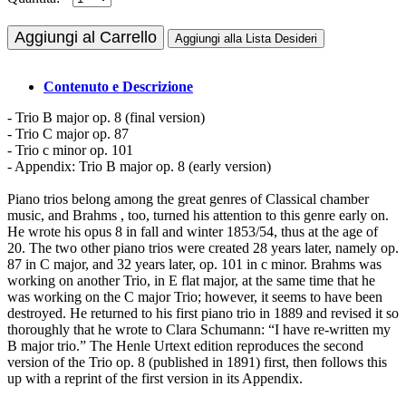
Aggiungi al Carrello
Aggiungi alla Lista Desideri
Contenuto e Descrizione
- Trio B major op. 8 (final version)
- Trio C major op. 87
- Trio c minor op. 101
- Appendix: Trio B major op. 8 (early version)
Piano trios belong among the great genres of Classical chamber
music, and Brahms , too, turned his attention to this genre early on.
He wrote his opus 8 in fall and winter 1853/54, thus at the age of
20. The two other piano trios were created 28 years later, namely op.
87 in C major, and 32 years later, op. 101 in c minor. Brahms was
working on another Trio, in E flat major, at the same time that he
was working on the C major Trio; however, it seems to have been
destroyed. He returned to his first piano trio in 1889 and revised it so
thoroughly that he wrote to Clara Schumann: “I have re-written my
B major trio.” The Henle Urtext edition reproduces the second
version of the Trio op. 8 (published in 1891) first, then follows this
up with a reprint of the first version in its Appendix.