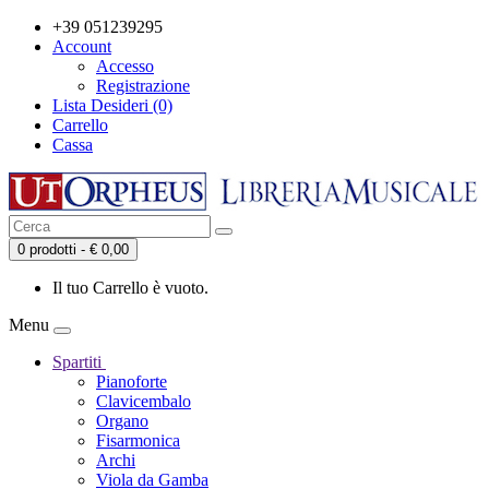
+39 051239295
Account
Accesso
Registrazione
Lista Desideri (0)
Carrello
Cassa
0 prodotti - € 0,00
Il tuo Carrello è vuoto.
Menu
Spartiti
Pianoforte
Clavicembalo
Organo
Fisarmonica
Archi
Viola da Gamba