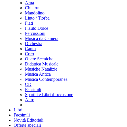
Arpa
Chitarra
Mandolino
Liuto / Tiorba
Fiati
Flauto Dolce
Percussioni
Musica da Camera
Orchestra
Canto
Coro
Opere Sceniche
Didattica Musicale
Musiche Natalizie
Musica Antica
Musica Contemporanea
CD
Facsimili
Spartiti e Libri d’occasione
Altro
Libri
Facsimili
Novità Editoriali
Offerte speciali