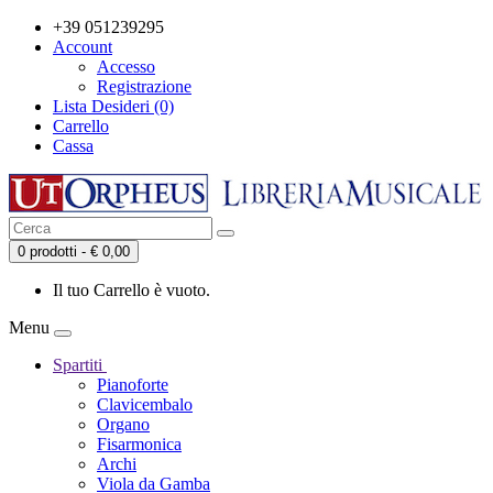
+39 051239295
Account
Accesso
Registrazione
Lista Desideri (0)
Carrello
Cassa
0 prodotti - € 0,00
Il tuo Carrello è vuoto.
Menu
Spartiti
Pianoforte
Clavicembalo
Organo
Fisarmonica
Archi
Viola da Gamba