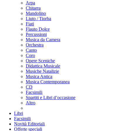
Arpa
Chitarra
Mandolino
Liuto / Tiorba
Fiati
Flauto Dolce
Percussioni
Musica da Camera
Orchestra
Canto
Coro
Opere Sceniche
Didattica Musicale
Musiche Natalizie
Musica Antica
Musica Contemporanea
CD
Facsimili
Spartiti e Libri d’occasione
Altro
Libri
Facsimili
Novità Editoriali
Offerte speciali