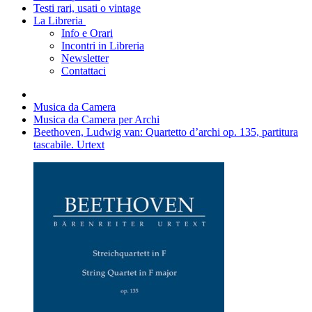
Testi rari, usati o vintage
La Libreria
Info e Orari
Incontri in Libreria
Newsletter
Contattaci
Musica da Camera
Musica da Camera per Archi
Beethoven, Ludwig van: Quartetto d’archi op. 135, partitura
tascabile. Urtext