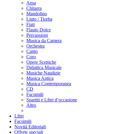
Arpa
Chitarra
Mandolino
Liuto / Tiorba
Fiati
Flauto Dolce
Percussioni
Musica da Camera
Orchestra
Canto
Coro
Opere Sceniche
Didattica Musicale
Musiche Natalizie
Musica Antica
Musica Contemporanea
CD
Facsimili
Spartiti e Libri d’occasione
Altro
Libri
Facsimili
Novità Editoriali
Offerte speciali