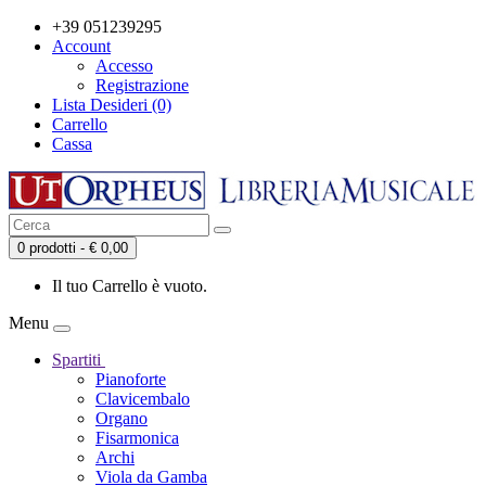
+39 051239295
Account
Accesso
Registrazione
Lista Desideri (0)
Carrello
Cassa
0 prodotti - € 0,00
Il tuo Carrello è vuoto.
Menu
Spartiti
Pianoforte
Clavicembalo
Organo
Fisarmonica
Archi
Viola da Gamba