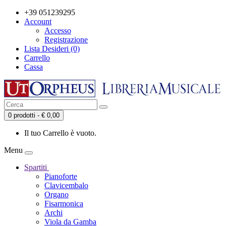
+39 051239295
Account
Accesso
Registrazione
Lista Desideri (0)
Carrello
Cassa
0 prodotti - € 0,00
Il tuo Carrello è vuoto.
Menu
Spartiti
Pianoforte
Clavicembalo
Organo
Fisarmonica
Archi
Viola da Gamba