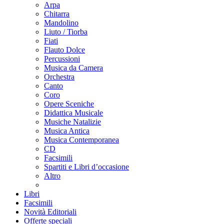
Arpa
Chitarra
Mandolino
Liuto / Tiorba
Fiati
Flauto Dolce
Percussioni
Musica da Camera
Orchestra
Canto
Coro
Opere Sceniche
Didattica Musicale
Musiche Natalizie
Musica Antica
Musica Contemporanea
CD
Facsimili
Spartiti e Libri d’occasione
Altro
Libri
Facsimili
Novità Editoriali
Offerte speciali