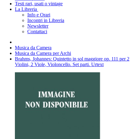
Testi rari, usati o vintage
La Libreria
Info e Orari
Incontri in Libreria
Newsletter
Contattaci
Musica da Camera
Musica da Camera per Archi
Brahms, Johannes: Quintetto in sol maggiore op. 111 per 2
Violini, 2 Viole, Violoncello. Set parti. Urtext