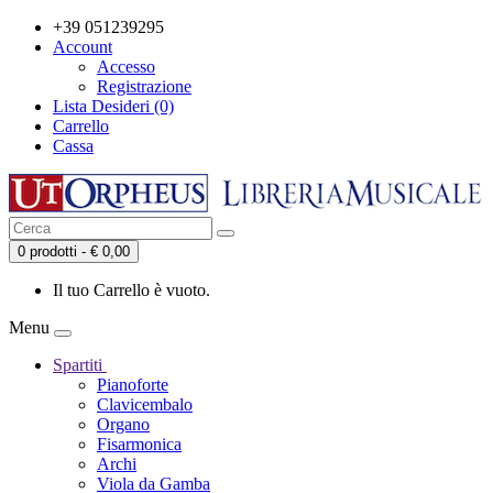
+39 051239295
Account
Accesso
Registrazione
Lista Desideri (0)
Carrello
Cassa
0 prodotti - € 0,00
Il tuo Carrello è vuoto.
Menu
Spartiti
Pianoforte
Clavicembalo
Organo
Fisarmonica
Archi
Viola da Gamba