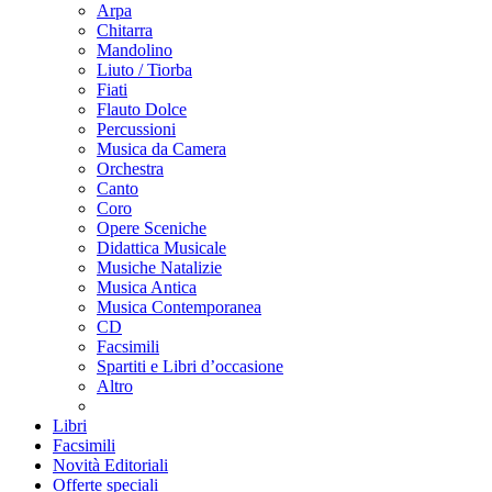
Arpa
Chitarra
Mandolino
Liuto / Tiorba
Fiati
Flauto Dolce
Percussioni
Musica da Camera
Orchestra
Canto
Coro
Opere Sceniche
Didattica Musicale
Musiche Natalizie
Musica Antica
Musica Contemporanea
CD
Facsimili
Spartiti e Libri d’occasione
Altro
Libri
Facsimili
Novità Editoriali
Offerte speciali