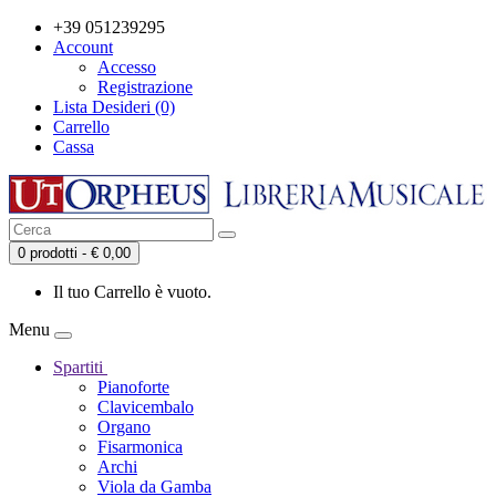
+39 051239295
Account
Accesso
Registrazione
Lista Desideri (0)
Carrello
Cassa
0 prodotti - € 0,00
Il tuo Carrello è vuoto.
Menu
Spartiti
Pianoforte
Clavicembalo
Organo
Fisarmonica
Archi
Viola da Gamba