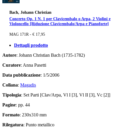
Bach, Johann Christian
Concerto Op. 1 N. 1 per Clavicembalo o Arpa, 2 Violini e
Violoncello [Riduzione Clavicembalo/Arpa e Pianoforte]
MAG 171R - € 17,95
Dettagli prodotto
Autore
: Johann Christian Bach (1735-1782)
Curatore
: Anna Pasetti
Data pubblicazione
: 1/5/2006
Collana
:
Magadis
Tipologia
: Set Parti [Clav/Arpa, Vl I [3], Vl II [3], Vc [2]]
Pagine
: pp. 44
Formato
: 230x310 mm
Rilegatura
: Punto metallico