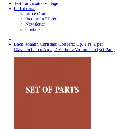
Testi rari, usati o vintage
La Libreria
Info e Orari
Incontri in Libreria
Newsletter
Contattaci
Bach, Johann Christian: Concerto Op. 1 N. 1 per
Clavicembalo o Arpa, 2 Violini e Violoncello [Set Parti]