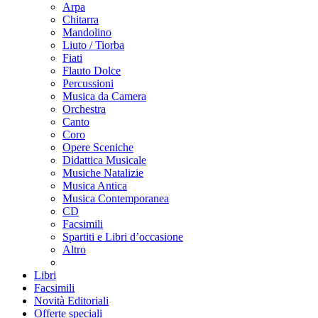
Arpa
Chitarra
Mandolino
Liuto / Tiorba
Fiati
Flauto Dolce
Percussioni
Musica da Camera
Orchestra
Canto
Coro
Opere Sceniche
Didattica Musicale
Musiche Natalizie
Musica Antica
Musica Contemporanea
CD
Facsimili
Spartiti e Libri d’occasione
Altro
Libri
Facsimili
Novità Editoriali
Offerte speciali