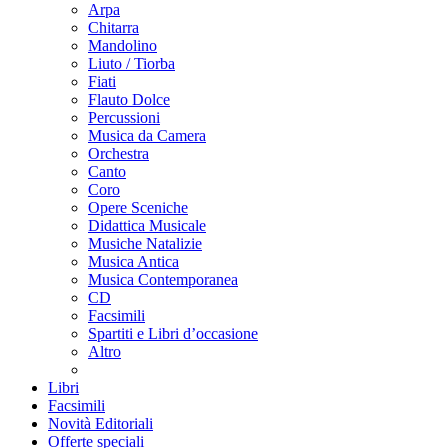
Arpa
Chitarra
Mandolino
Liuto / Tiorba
Fiati
Flauto Dolce
Percussioni
Musica da Camera
Orchestra
Canto
Coro
Opere Sceniche
Didattica Musicale
Musiche Natalizie
Musica Antica
Musica Contemporanea
CD
Facsimili
Spartiti e Libri d’occasione
Altro
Libri
Facsimili
Novità Editoriali
Offerte speciali