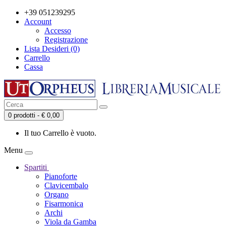
+39 051239295
Account
Accesso
Registrazione
Lista Desideri (0)
Carrello
Cassa
0 prodotti - € 0,00
Il tuo Carrello è vuoto.
Menu
Spartiti
Pianoforte
Clavicembalo
Organo
Fisarmonica
Archi
Viola da Gamba