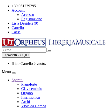
+39 051239295
Account
Accesso
Registrazione
Lista Desideri (0)
Carrello
Cassa
0 prodotti - € 0,00
Il tuo Carrello è vuoto.
Menu
Spartiti
Pianoforte
Clavicembalo
Organo
Fisarmonica
Archi
Viola da Gamba