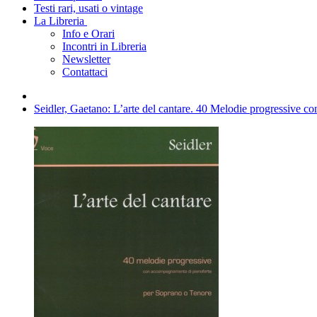
Testi rari, usati o vintage
La Libreria
Info e Orari
Incontri in Libreria
Newsletter
Contattaci
Seidler, Gaetano: L’arte del cantare. 40 Melodie progressive 