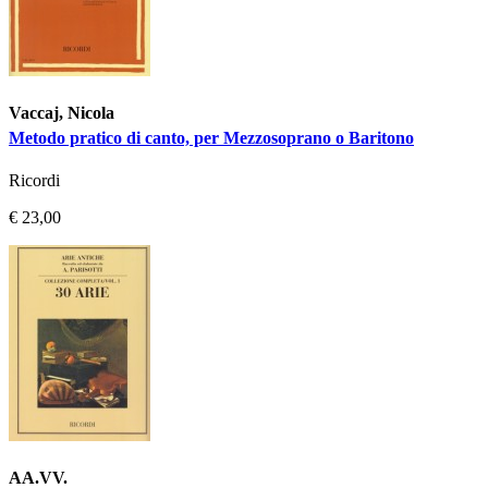
Vaccaj, Nicola
Metodo pratico di canto, per Mezzosoprano o Baritono
Ricordi
€ 23,00
AA.VV.