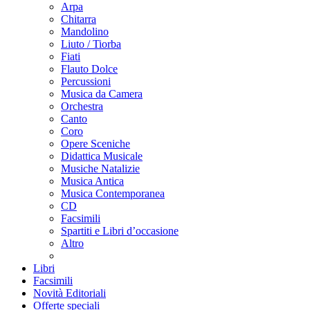
Arpa
Chitarra
Mandolino
Liuto / Tiorba
Fiati
Flauto Dolce
Percussioni
Musica da Camera
Orchestra
Canto
Coro
Opere Sceniche
Didattica Musicale
Musiche Natalizie
Musica Antica
Musica Contemporanea
CD
Facsimili
Spartiti e Libri d’occasione
Altro
Libri
Facsimili
Novità Editoriali
Offerte speciali