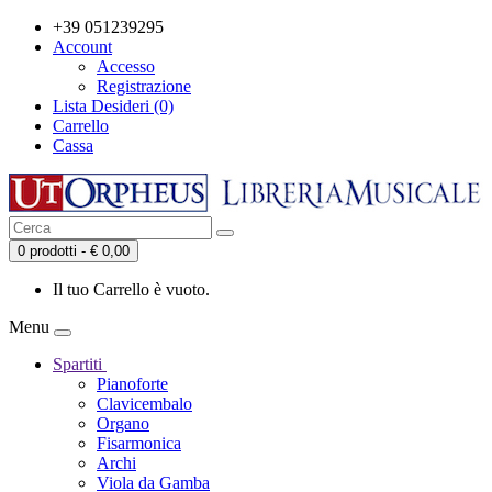
+39 051239295
Account
Accesso
Registrazione
Lista Desideri (0)
Carrello
Cassa
0 prodotti - € 0,00
Il tuo Carrello è vuoto.
Menu
Spartiti
Pianoforte
Clavicembalo
Organo
Fisarmonica
Archi
Viola da Gamba