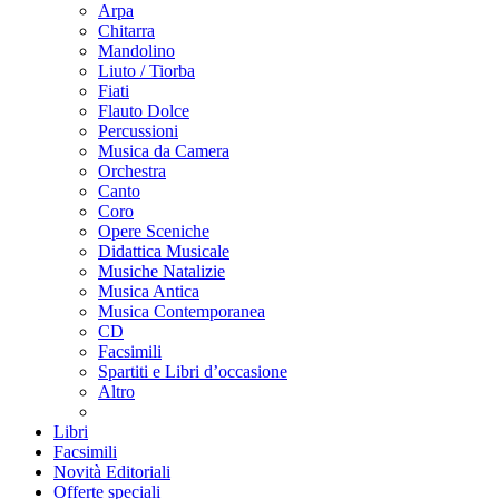
Arpa
Chitarra
Mandolino
Liuto / Tiorba
Fiati
Flauto Dolce
Percussioni
Musica da Camera
Orchestra
Canto
Coro
Opere Sceniche
Didattica Musicale
Musiche Natalizie
Musica Antica
Musica Contemporanea
CD
Facsimili
Spartiti e Libri d’occasione
Altro
Libri
Facsimili
Novità Editoriali
Offerte speciali