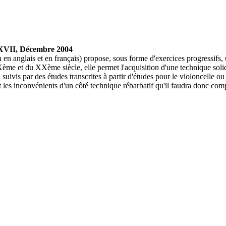
. XVII, Décembre 2004
 en anglais et en français) propose, sous forme d'exercices progressifs, 
me et du XXème siècle, elle permet l'acquisition d'une technique solide
, suivis par des études transcrites à partir d'études pour le violoncelle 
t les inconvénients d'un côté technique rébarbatif qu'il faudra donc co