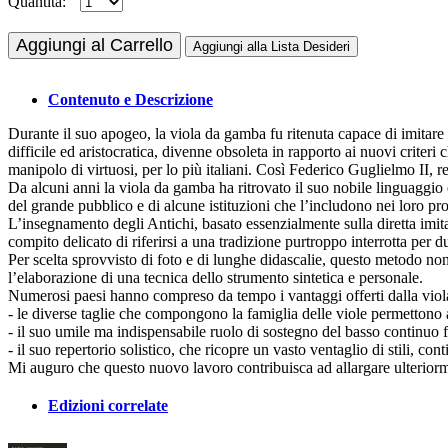
Quantità:
Aggiungi al Carrello
Aggiungi alla Lista Desideri
Contenuto e Descrizione
Durante il suo apogeo, la viola da gamba fu ritenuta capace di imitare 
difficile ed aristocratica, divenne obsoleta in rapporto ai nuovi crit
manipolo di virtuosi, per lo più italiani. Così Federico Guglielmo II, r
Da alcuni anni la viola da gamba ha ritrovato il suo nobile linguaggio e
del grande pubblico e di alcune istituzioni che l’includono nei loro pr
L’insegnamento degli Antichi, basato essenzialmente sulla diretta imitazi
compito delicato di riferirsi a una tradizione purtroppo interrotta pe
Per scelta sprovvisto di foto e di lunghe didascalie, questo metodo non
l’elaborazione di una tecnica dello strumento sintetica e personale.
Numerosi paesi hanno compreso da tempo i vantaggi offerti dalla viola 
- le diverse taglie che compongono la famiglia delle viole permettono 
- il suo umile ma indispensabile ruolo di sostegno del basso continuo 
- il suo repertorio solistico, che ricopre un vasto ventaglio di stili, con
Mi auguro che questo nuovo lavoro contribuisca ad allargare ulterior
Edizioni correlate