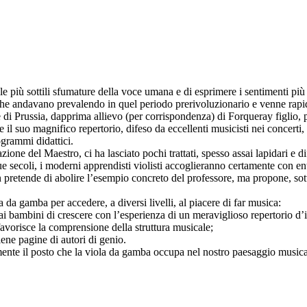
le più sottili sfumature della voce umana e di esprimere i sentimenti più
eri che andavano prevalendo in quel periodo prerivoluzionario e venne ra
e di Prussia, dapprima allievo (per corrispondenza) di Forqueray figlio, 
 il suo magnifico repertorio, difeso da eccellenti musicisti nei concerti,
ogrammi didattici.
one del Maestro, ci ha lasciato pochi trattati, spesso assai lapidari e di
r due secoli, i moderni apprendisti violisti accoglieranno certamente con
 pretende di abolire l’esempio concreto del professore, ma propone, sott
da gamba per accedere, a diversi livelli, al piacere di far musica:
ai bambini di crescere con l’esperienza di un meraviglioso repertorio d’
favorisce la comprensione della struttura musicale;
tiene pagine di autori di genio.
mente il posto che la viola da gamba occupa nel nostro paesaggio music