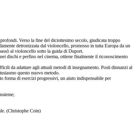
 profondi. Verso la fine del diciottesimo secolo, giudicata troppo
pidamente detronizzata dal violoncello, promosso in tutta Europa da un
passò al violoncello sotto la guida di Duport.
 nei dischi e perfino nel cinema, ottiene finalmente il riconoscimento
fficili da adattare agli attuali metodi di insegnamento. Posti dinnanzi al
 entusiasmo questo nuovo metodo.
o forma di esercizi progressivi, un aiuto indispensabile per
insieme;
ale. (Christophe Coin)