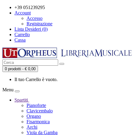
+39 051239295
Account
Accesso
Registrazione
Lista Desideri (0)
Carrello
Cassa
0 prodotti - € 0,00
Il tuo Carrello è vuoto.
Menu
Spartiti
Pianoforte
Clavicembalo
Organo
Fisarmonica
Archi
Viola da Gamba