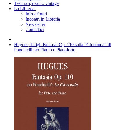
Testi rari, usati o vintage
La Libreria
Info e Orari
Incontri in Libreria
Newsletter
Contattaci
Hugues, Luigi: Fantasia Op. 110 sulla “Gioconda” di
Ponchielli per Flauto e Pianoforte