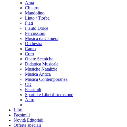
Arpa
Chitarra
Mandolino
Liuto / Tiorba
Fiati
Flauto Dolce
Percussioni
Musica da Camera
Orchestra
Canto
Coro
Opere Sceniche
Didattica Musicale
Musiche Natalizie
Musica Antica
Musica Contemporanea
CD
Facsimili
Spartiti e Libri d’occasione
Altro
Libri
Facsimili
Novità Editoriali
Offerte speciali