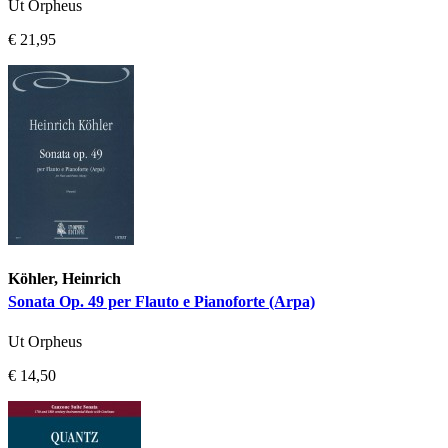
Ut Orpheus
€ 21,95
Köhler, Heinrich
Sonata Op. 49 per Flauto e Pianoforte (Arpa)
Ut Orpheus
€ 14,50