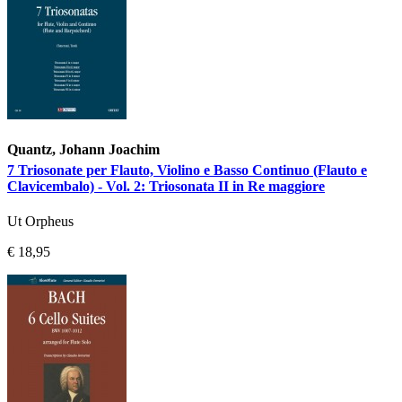
Quantz, Johann Joachim
7 Triosonate per Flauto, Violino e Basso Continuo (Flauto e
Clavicembalo) - Vol. 2: Triosonata II in Re maggiore
Ut Orpheus
€ 18,95