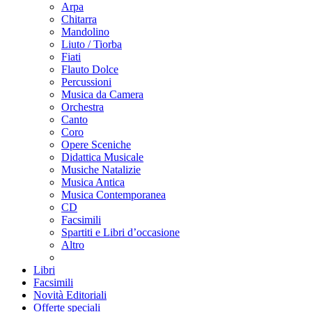
Arpa
Chitarra
Mandolino
Liuto / Tiorba
Fiati
Flauto Dolce
Percussioni
Musica da Camera
Orchestra
Canto
Coro
Opere Sceniche
Didattica Musicale
Musiche Natalizie
Musica Antica
Musica Contemporanea
CD
Facsimili
Spartiti e Libri d’occasione
Altro
Libri
Facsimili
Novità Editoriali
Offerte speciali