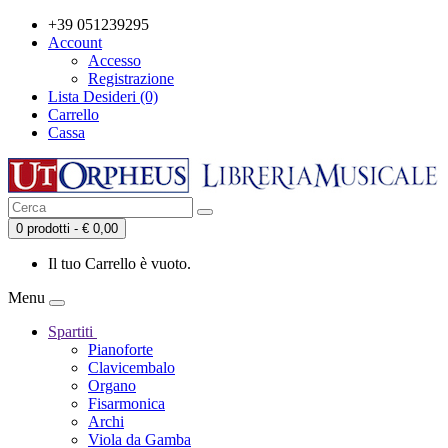
+39 051239295
Account
Accesso
Registrazione
Lista Desideri (0)
Carrello
Cassa
0 prodotti - € 0,00
Il tuo Carrello è vuoto.
Menu
Spartiti
Pianoforte
Clavicembalo
Organo
Fisarmonica
Archi
Viola da Gamba