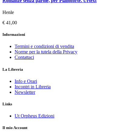
Romanze senza parole, per Pianoforte. Urtext
Henle
€ 41,00
Informazioni
Termini e condizioni di vendita
Norme per la tutela della Privacy
Contattaci
La Libreria
Info e Orari
Incontri in Libreria
Newsletter
Links
Ut Orpheus Edizioni
Il mio Account