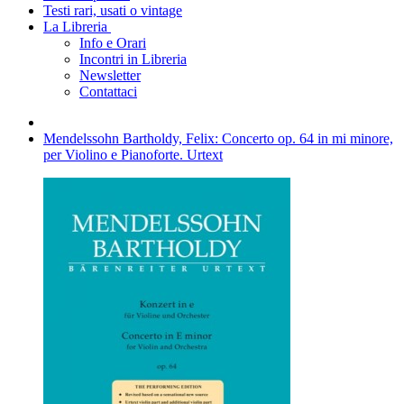
Testi rari, usati o vintage
La Libreria
Info e Orari
Incontri in Libreria
Newsletter
Contattaci
Mendelssohn Bartholdy, Felix: Concerto op. 64 in mi minore,
per Violino e Pianoforte. Urtext