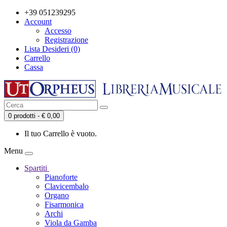
+39 051239295
Account
Accesso
Registrazione
Lista Desideri (0)
Carrello
Cassa
0 prodotti - € 0,00
Il tuo Carrello è vuoto.
Menu
Spartiti
Pianoforte
Clavicembalo
Organo
Fisarmonica
Archi
Viola da Gamba