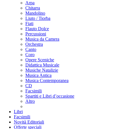
Arpa
Chitarra
Mandolino
Liuto / Tiorba
Fiati
Flauto Dolce
Percussioni
Musica da Camera
Orchestra
Canto
Coro
Opere Sceniche
Didattica Musicale
Musiche Natalizie
Musica Antica
Musica Contemporanea
CD
Facsimili
Spartiti e Libri d’occasione
Altro
Libri
Facsimili
Novità Editoriali
Offerte speciali