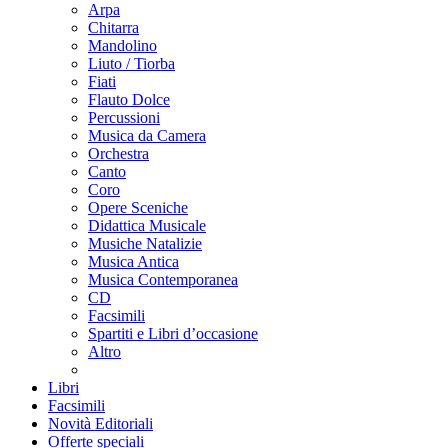
Arpa
Chitarra
Mandolino
Liuto / Tiorba
Fiati
Flauto Dolce
Percussioni
Musica da Camera
Orchestra
Canto
Coro
Opere Sceniche
Didattica Musicale
Musiche Natalizie
Musica Antica
Musica Contemporanea
CD
Facsimili
Spartiti e Libri d’occasione
Altro
Libri
Facsimili
Novità Editoriali
Offerte speciali