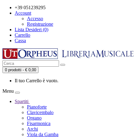
+39 051239295
Account
Accesso
Registrazione
Lista Desideri (0)
Carrello
Cassa
0 prodotti - € 0,00
Il tuo Carrello è vuoto.
Menu
Spartiti
Pianoforte
Clavicembalo
Organo
Fisarmonica
Archi
Viola da Gamba