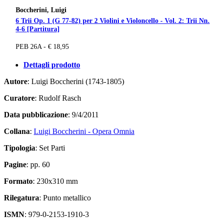
Boccherini, Luigi
6 Trii Op. 1 (G 77-82) per 2 Violini e Violoncello - Vol. 2: Trii Nn.
4-6 [Partitura]
PEB 26A - € 18,95
Dettagli prodotto
Autore
: Luigi Boccherini (1743-1805)
Curatore
: Rudolf Rasch
Data pubblicazione
: 9/4/2011
Collana
:
Luigi Boccherini - Opera Omnia
Tipologia
: Set Parti
Pagine
: pp. 60
Formato
: 230x310 mm
Rilegatura
: Punto metallico
ISMN
: 979-0-2153-1910-3