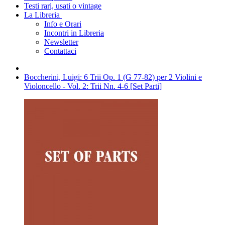
Testi rari, usati o vintage
La Libreria
Info e Orari
Incontri in Libreria
Newsletter
Contattaci
Boccherini, Luigi: 6 Trii Op. 1 (G 77-82) per 2 Violini e
Violoncello - Vol. 2: Trii Nn. 4-6 [Set Parti]