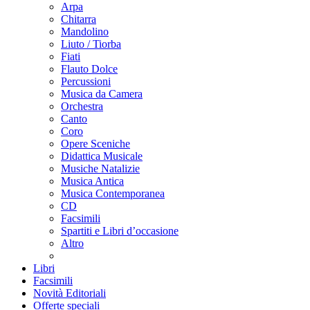
Arpa
Chitarra
Mandolino
Liuto / Tiorba
Fiati
Flauto Dolce
Percussioni
Musica da Camera
Orchestra
Canto
Coro
Opere Sceniche
Didattica Musicale
Musiche Natalizie
Musica Antica
Musica Contemporanea
CD
Facsimili
Spartiti e Libri d’occasione
Altro
Libri
Facsimili
Novità Editoriali
Offerte speciali