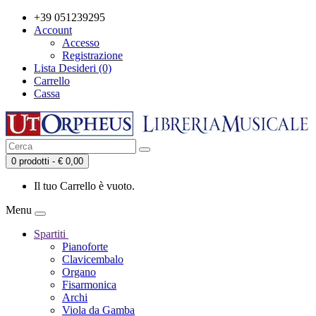
+39 051239295
Account
Accesso
Registrazione
Lista Desideri (0)
Carrello
Cassa
0 prodotti - € 0,00
Il tuo Carrello è vuoto.
Menu
Spartiti
Pianoforte
Clavicembalo
Organo
Fisarmonica
Archi
Viola da Gamba