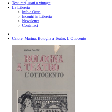
Testi rari, usati o vintage
La Libreria
Info e Orari
Incontri in Libreria
Newsletter
Contattaci
Calore, Marina: Bologna a Teatro. L’Ottocento