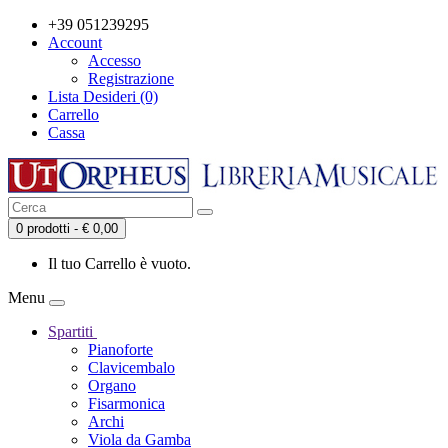
+39 051239295
Account
Accesso
Registrazione
Lista Desideri (0)
Carrello
Cassa
0 prodotti - € 0,00
Il tuo Carrello è vuoto.
Menu
Spartiti
Pianoforte
Clavicembalo
Organo
Fisarmonica
Archi
Viola da Gamba