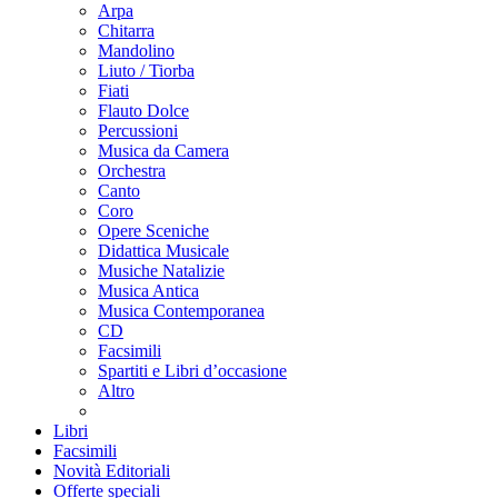
Arpa
Chitarra
Mandolino
Liuto / Tiorba
Fiati
Flauto Dolce
Percussioni
Musica da Camera
Orchestra
Canto
Coro
Opere Sceniche
Didattica Musicale
Musiche Natalizie
Musica Antica
Musica Contemporanea
CD
Facsimili
Spartiti e Libri d’occasione
Altro
Libri
Facsimili
Novità Editoriali
Offerte speciali