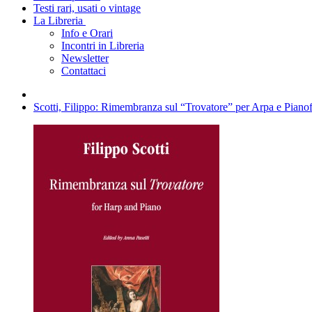
Testi rari, usati o vintage
La Libreria
Info e Orari
Incontri in Libreria
Newsletter
Contattaci
Scotti, Filippo: Rimembranza sul “Trovatore” per Arpa e Pianof