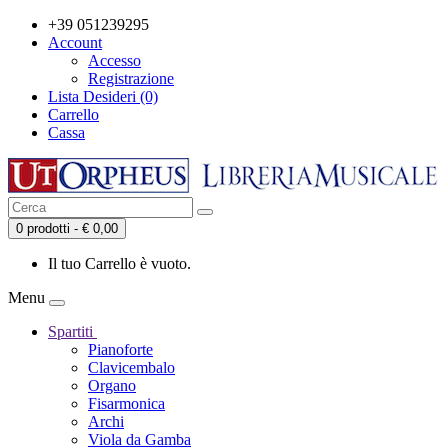
+39 051239295
Account
Accesso
Registrazione
Lista Desideri (0)
Carrello
Cassa
0 prodotti - € 0,00
Il tuo Carrello è vuoto.
Menu
Spartiti
Pianoforte
Clavicembalo
Organo
Fisarmonica
Archi
Viola da Gamba