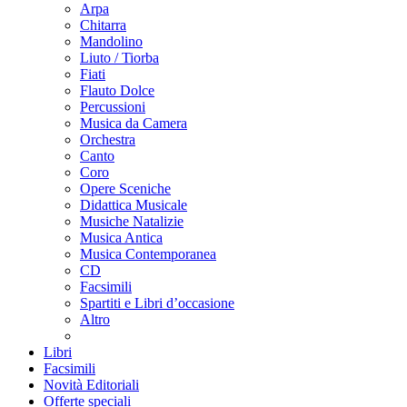
Arpa
Chitarra
Mandolino
Liuto / Tiorba
Fiati
Flauto Dolce
Percussioni
Musica da Camera
Orchestra
Canto
Coro
Opere Sceniche
Didattica Musicale
Musiche Natalizie
Musica Antica
Musica Contemporanea
CD
Facsimili
Spartiti e Libri d’occasione
Altro
Libri
Facsimili
Novità Editoriali
Offerte speciali