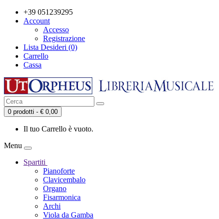
+39 051239295
Account
Accesso
Registrazione
Lista Desideri (0)
Carrello
Cassa
0 prodotti - € 0,00
Il tuo Carrello è vuoto.
Menu
Spartiti
Pianoforte
Clavicembalo
Organo
Fisarmonica
Archi
Viola da Gamba