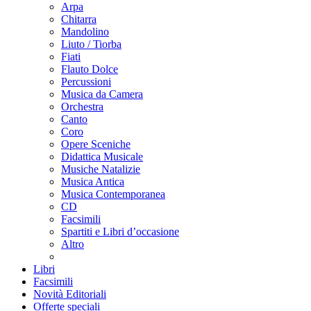
Arpa
Chitarra
Mandolino
Liuto / Tiorba
Fiati
Flauto Dolce
Percussioni
Musica da Camera
Orchestra
Canto
Coro
Opere Sceniche
Didattica Musicale
Musiche Natalizie
Musica Antica
Musica Contemporanea
CD
Facsimili
Spartiti e Libri d’occasione
Altro
Libri
Facsimili
Novità Editoriali
Offerte speciali