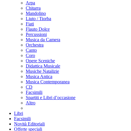
Arpa
Chitarra
Mandolino
Liuto / Tiorba
Fiati
Flauto Dolce
Percussioni
Musica da Camera
Orchestra
Canto
Coro
Opere Sceniche
Didattica Musicale
Musiche Natalizie
Musica Antica
Musica Contemporanea
CD
Facsimili
Spartiti e Libri d’occasione
Altro
Libri
Facsimili
Novità Editoriali
Offerte speciali