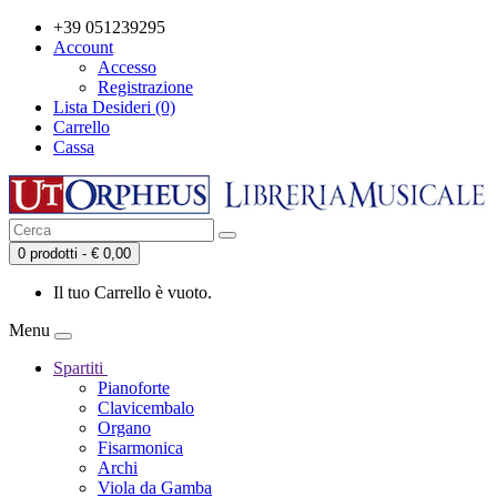
+39 051239295
Account
Accesso
Registrazione
Lista Desideri (0)
Carrello
Cassa
0 prodotti - € 0,00
Il tuo Carrello è vuoto.
Menu
Spartiti
Pianoforte
Clavicembalo
Organo
Fisarmonica
Archi
Viola da Gamba