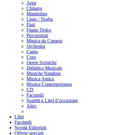
Arpa
Chitarra
Mandolino
Liuto / Tiorba
Fiati
Flauto Dolce
Percussioni
Musica da Camera
Orchestra
Canto
Coro
Opere Sceniche
Didattica Musicale
Musiche Natalizie
Musica Antica
Musica Contemporanea
CD
Facsimili
Spartiti e Libri d’occasione
Altro
Libri
Facsimili
Novità Editoriali
Offerte speciali