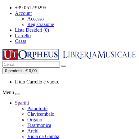
+39 051239295
Account
Accesso
Registrazione
Lista Desideri (0)
Carrello
Cassa
0 prodotti - € 0,00
Il tuo Carrello è vuoto.
Menu
Spartiti
Pianoforte
Clavicembalo
Organo
Fisarmonica
Archi
Viola da Gamba