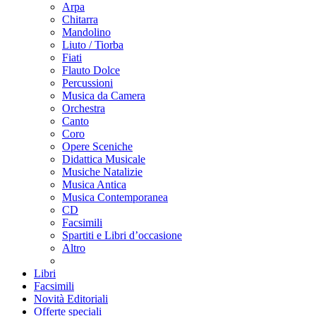
Arpa
Chitarra
Mandolino
Liuto / Tiorba
Fiati
Flauto Dolce
Percussioni
Musica da Camera
Orchestra
Canto
Coro
Opere Sceniche
Didattica Musicale
Musiche Natalizie
Musica Antica
Musica Contemporanea
CD
Facsimili
Spartiti e Libri d’occasione
Altro
Libri
Facsimili
Novità Editoriali
Offerte speciali