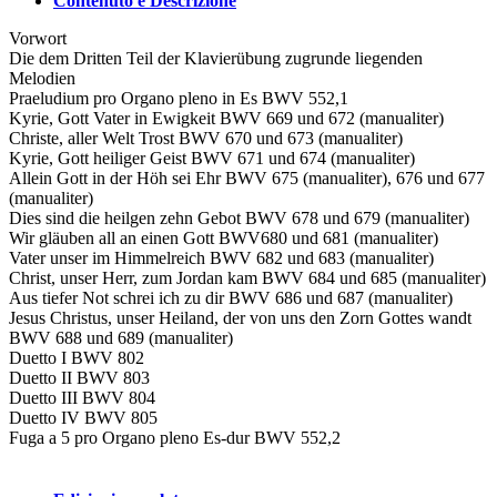
Contenuto e Descrizione
Vorwort
Die dem Dritten Teil der Klavierübung zugrunde liegenden
Melodien
Praeludium pro Organo pleno in Es BWV 552,1
Kyrie, Gott Vater in Ewigkeit BWV 669 und 672 (manualiter)
Christe, aller Welt Trost BWV 670 und 673 (manualiter)
Kyrie, Gott heiliger Geist BWV 671 und 674 (manualiter)
Allein Gott in der Höh sei Ehr BWV 675 (manualiter), 676 und 677
(manualiter)
Dies sind die heilgen zehn Gebot BWV 678 und 679 (manualiter)
Wir gläuben all an einen Gott BWV680 und 681 (manualiter)
Vater unser im Himmelreich BWV 682 und 683 (manualiter)
Christ, unser Herr, zum Jordan kam BWV 684 und 685 (manualiter)
Aus tiefer Not schrei ich zu dir BWV 686 und 687 (manualiter)
Jesus Christus, unser Heiland, der von uns den Zorn Gottes wandt
BWV 688 und 689 (manualiter)
Duetto I BWV 802
Duetto II BWV 803
Duetto III BWV 804
Duetto IV BWV 805
Fuga a 5 pro Organo pleno Es-dur BWV 552,2