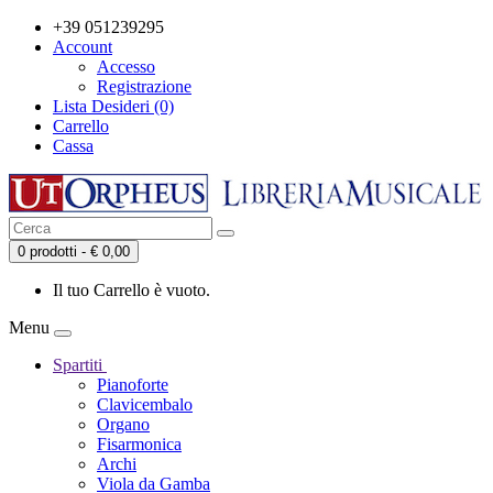
+39 051239295
Account
Accesso
Registrazione
Lista Desideri (0)
Carrello
Cassa
0 prodotti - € 0,00
Il tuo Carrello è vuoto.
Menu
Spartiti
Pianoforte
Clavicembalo
Organo
Fisarmonica
Archi
Viola da Gamba