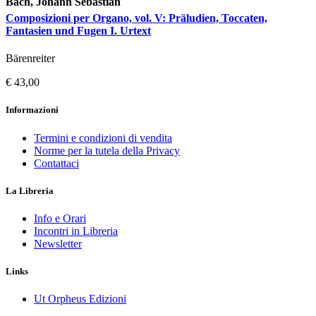
Bach, Johann Sebastian
Composizioni per Organo, vol. V: Präludien, Toccaten,
Fantasien und Fugen I. Urtext
Bärenreiter
€ 43,00
Informazioni
Termini e condizioni di vendita
Norme per la tutela della Privacy
Contattaci
La Libreria
Info e Orari
Incontri in Libreria
Newsletter
Links
Ut Orpheus Edizioni