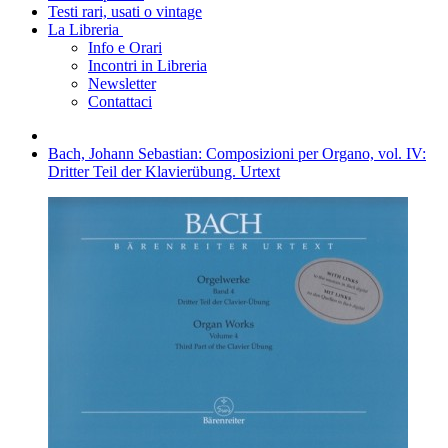
Testi rari, usati o vintage
La Libreria
Info e Orari
Incontri in Libreria
Newsletter
Contattaci
Bach, Johann Sebastian: Composizioni per Organo, vol. IV:
Dritter Teil der Klavierübung. Urtext