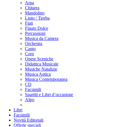
Arpa
Chitarra
Mandolino
Liuto / Tiorba
Fiati
Flauto Dolce
Percussioni
Musica da Camera
Orchestra
Canto
Coro
Opere Sceniche
Didattica Musicale
Musiche Natalizie
Musica Antica
Musica Contemporanea
CD
Facsimili
Spartiti e Libri d’occasione
Altro
Libri
Facsimili
Novità Editoriali
Offerte speciali