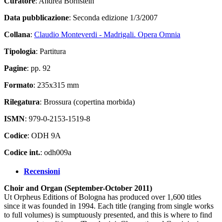
Curatore
: Andrea Bornstein
Data pubblicazione
: Seconda edizione 1/3/2007
Collana
:
Claudio Monteverdi - Madrigali. Opera Omnia
Tipologia
: Partitura
Pagine
: pp. 92
Formato
: 235x315 mm
Rilegatura
: Brossura (copertina morbida)
ISMN
: 979-0-2153-1519-8
Codice
: ODH 9A
Codice int.
: odh009a
Recensioni
Choir and Organ (September-October 2011)
Ut Orpheus Editions of Bologna has produced over 1,600 titles
since it was founded in 1994. Each title (ranging from single works
to full volumes) is sumptuously presented, and this is where to find