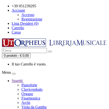
+39 051239295
Account
Accesso
Registrazione
Lista Desideri (0)
Carrello
Cassa
0 prodotti - € 0,00
Il tuo Carrello è vuoto.
Menu
Spartiti
Pianoforte
Clavicembalo
Organo
Fisarmonica
Archi
Viola da Gamba