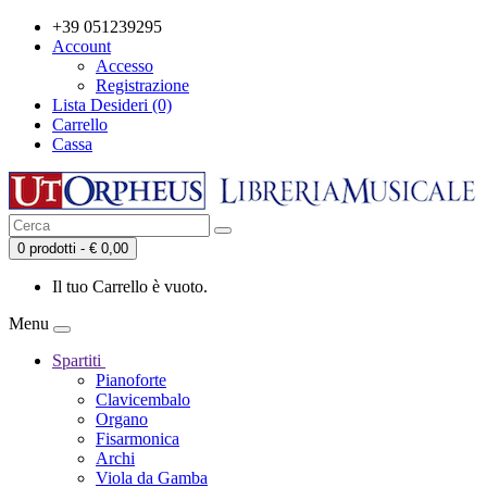
+39 051239295
Account
Accesso
Registrazione
Lista Desideri (0)
Carrello
Cassa
0 prodotti - € 0,00
Il tuo Carrello è vuoto.
Menu
Spartiti
Pianoforte
Clavicembalo
Organo
Fisarmonica
Archi
Viola da Gamba