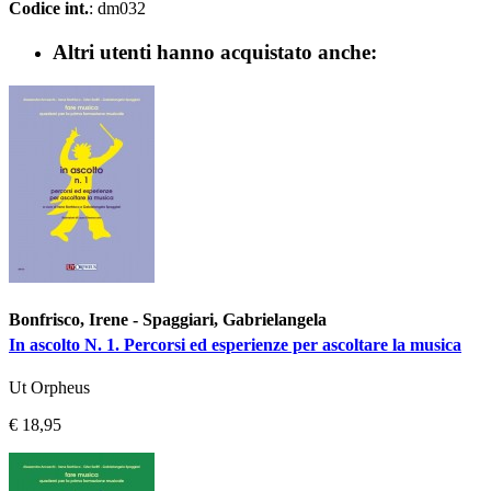
Codice int.
: dm032
Altri utenti hanno acquistato anche:
Bonfrisco, Irene - Spaggiari, Gabrielangela
In ascolto N. 1. Percorsi ed esperienze per ascoltare la musica
Ut Orpheus
€ 18,95