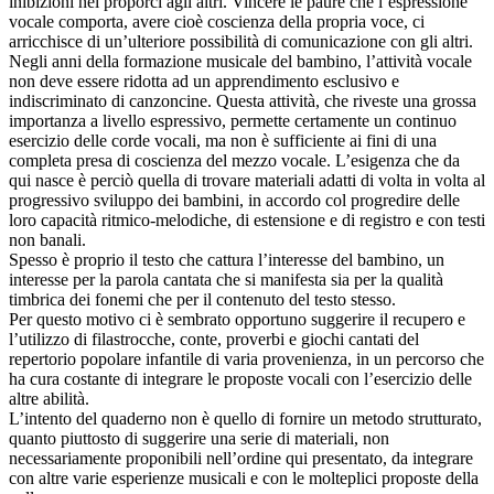
inibizioni nel proporci agli altri. Vincere le paure che l’espressione
vocale comporta, avere cioè coscienza della propria voce, ci
arricchisce di un’ulteriore possibilità di comunicazione con gli altri.
Negli anni della formazione musicale del bambino, l’attività vocale
non deve essere ridotta ad un apprendimento esclusivo e
indiscriminato di canzoncine. Questa attività, che riveste una grossa
importanza a livello espressivo, permette certamente un continuo
esercizio delle corde vocali, ma non è sufficiente ai fini di una
completa presa di coscienza del mezzo vocale. L’esigenza che da
qui nasce è perciò quella di trovare materiali adatti di volta in volta al
progressivo sviluppo dei bambini, in accordo col progredire delle
loro capacità ritmico-melodiche, di estensione e di registro e con testi
non banali.
Spesso è proprio il testo che cattura l’interesse del bambino, un
interesse per la parola cantata che si manifesta sia per la qualità
timbrica dei fonemi che per il contenuto del testo stesso.
Per questo motivo ci è sembrato opportuno suggerire il recupero e
l’utilizzo di filastrocche, conte, proverbi e giochi cantati del
repertorio popolare infantile di varia provenienza, in un percorso che
ha cura costante di integrare le proposte vocali con l’esercizio delle
altre abilità.
L’intento del quaderno non è quello di fornire un metodo strutturato,
quanto piuttosto di suggerire una serie di materiali, non
necessariamente proponibili nell’ordine qui presentato, da integrare
con altre varie esperienze musicali e con le molteplici proposte della