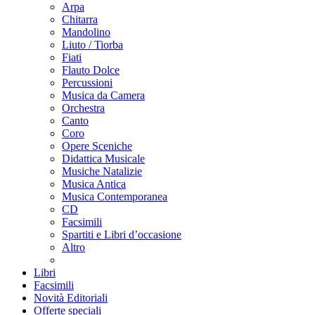
Arpa
Chitarra
Mandolino
Liuto / Tiorba
Fiati
Flauto Dolce
Percussioni
Musica da Camera
Orchestra
Canto
Coro
Opere Sceniche
Didattica Musicale
Musiche Natalizie
Musica Antica
Musica Contemporanea
CD
Facsimili
Spartiti e Libri d’occasione
Altro
Libri
Facsimili
Novità Editoriali
Offerte speciali