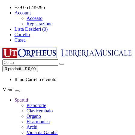
+39 051239295
Account
Accesso
Registrazione
Lista Desideri (0)
Carrello
Cassa
0 prodotti - € 0,00
Il tuo Carrello è vuoto.
Menu
Spartiti
Pianoforte
Clavicembalo
Organo
Fisarmonica
Archi
Viola da Gamba