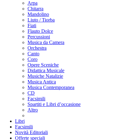
Arpa
Chitarra
Mandolino
Liuto / Tiorba
Fiati
Flauto Dolce
Percussioni
Musica da Camera
Orchestra
Canto
Coro
Opere Sceniche
Didattica Musicale
Musiche Natalizie
Musica Antica
Musica Contemporanea
CD
Facsimili
Spartiti e Libri d’occasione
Altro
Libri
Facsimili
Novità Editoriali
Offerte speciali