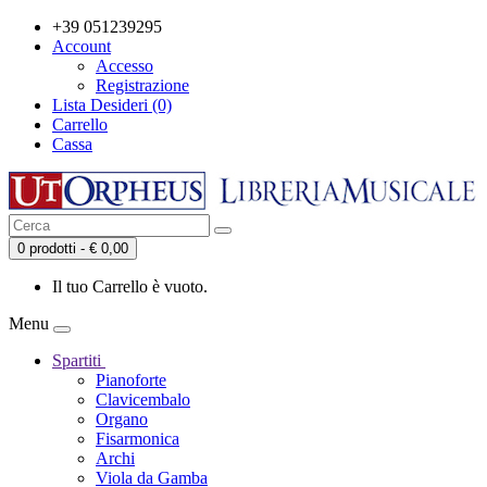
+39 051239295
Account
Accesso
Registrazione
Lista Desideri (0)
Carrello
Cassa
0 prodotti - € 0,00
Il tuo Carrello è vuoto.
Menu
Spartiti
Pianoforte
Clavicembalo
Organo
Fisarmonica
Archi
Viola da Gamba