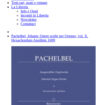
Testi rari, usati o vintage
La Libreria
Info e Orari
Incontri in Libreria
Newsletter
Contattaci
Pachelbel, Johann: Opere scelte per Organo, vol. X.
Hexachordum Apollinis 1699