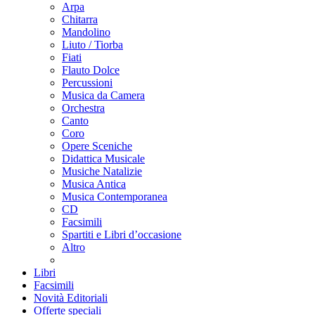
Arpa
Chitarra
Mandolino
Liuto / Tiorba
Fiati
Flauto Dolce
Percussioni
Musica da Camera
Orchestra
Canto
Coro
Opere Sceniche
Didattica Musicale
Musiche Natalizie
Musica Antica
Musica Contemporanea
CD
Facsimili
Spartiti e Libri d’occasione
Altro
Libri
Facsimili
Novità Editoriali
Offerte speciali